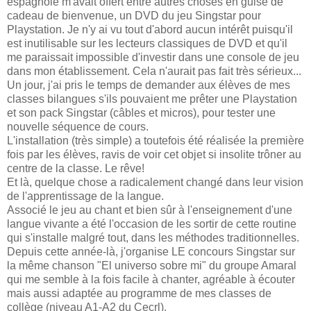
espagnole m'avait offert entre autres choses en guise de
cadeau de bienvenue, un DVD du jeu Singstar pour
Playstation. Je n'y ai vu tout d'abord aucun intérêt puisqu'il
est inutilisable sur les lecteurs classiques de DVD et qu'il
me paraissait impossible d'investir dans une console de jeu
dans mon établissement. Cela n'aurait pas fait très sérieux...
Un jour, j'ai pris le temps de demander aux élèves de mes
classes bilangues s'ils pouvaient me prêter une Playstation
et son pack Singstar (câbles et micros), pour tester une
nouvelle séquence de cours.
L'installation (très simple) a toutefois été réalisée la première
fois par les élèves, ravis de voir cet objet si insolite trôner au
centre de la classe. Le rêve!
Et là, quelque chose a radicalement changé dans leur vision
de l'apprentissage de la langue.
Associé le jeu au chant et bien sûr à l'enseignement d'une
langue vivante a été l'occasion de les sortir de cette routine
qui s'installe malgré tout, dans les méthodes traditionnelles.
Depuis cette année-là, j'organise LE concours Singstar sur
la même chanson "El universo sobre mi" du groupe Amaral
qui me semble à la fois facile à chanter, agréable à écouter
mais aussi adaptée au programme de mes classes de
collège (niveau A1-A2 du Cecrl).