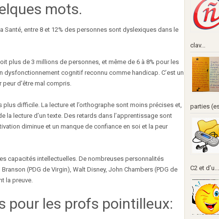
uelques mots.
a Santé, entre 8 et 12% des personnes sont dyslexiques dans le
clav...
oit plus de 3 millions de personnes, et même de 6 à 8% pour les
t un dysfonctionnement cognitif reconnu comme handicap. C’est un
r peur d'être mal compris.
 plus difficile. La lecture et l’orthographe sont moins précises et,
parties (e
de la lecture d’un texte. Des retards dans l’apprentissage sont
otivation diminue et un manque de confiance en soi et la peur
c les capacités intellectuelles. De nombreuses personnalités
C2 et d’u...
 Branson (PDG de Virgin), Walt Disney, John Chambers (PDG de
t la preuve.
 pour les profs pointilleux: