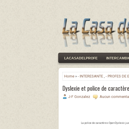
LACASADELPROFE
INTERCAMBI
Home
»
- INTERESANTE
,
- PROFES DE
Dyslexie et police de caractèr
J-F Gonzalez
Aucun commenta
La police de caractères OpenDyslexic ju