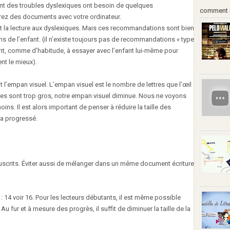
ant des troubles dyslexiques ont besoin de quelques
comment re
ez des documents avec votre ordinateur.
ent la lecture aux dyslexiques. Mais ces recommandations sont bien
s de l’enfant. (il n’existe toujours pas de recommandations « type
sont, comme d’habitude, à essayer avec l’enfant lui-même pour
ent le mieux).
l’empan visuel. L’empan visuel est le nombre de lettres que l’œil
ères sont trop gros, notre empan visuel diminue. Nous ne voyons
ins. Il est alors important de penser à réduire la taille des
 a progressé.
uscrits. Éviter aussi de mélanger dans un même document écriture
e : 14 voir 16. Pour les lecteurs débutants, il est même possible
Au fur et à mesure des progrès, il suffit de diminuer la taille de la