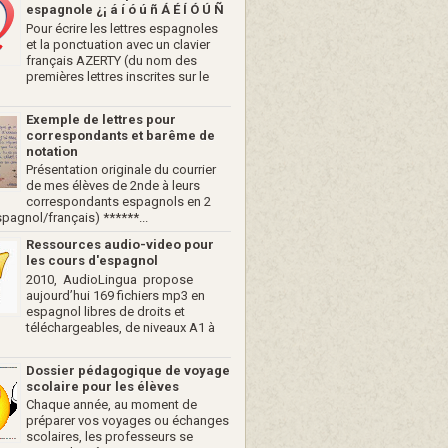
espagnole ¿¡ á í ó ú ñ Á É Í Ó Ú Ñ
Pour écrire les lettres espagnoles
et la ponctuation avec un clavier
français AZERTY (du nom des
premières lettres inscrites sur le
Exemple de lettres pour
correspondants et barême de
notation
Présentation originale du courrier
de mes élèves de 2nde à leurs
correspondants espagnols en 2
spagnol/français) ******...
Ressources audio-video pour
les cours d'espagnol
2010, AudioLingua propose
aujourd’hui 169 fichiers mp3 en
espagnol libres de droits et
téléchargeables, de niveaux A1 à
Dossier pédagogique de voyage
scolaire pour les élèves
Chaque année, au moment de
préparer vos voyages ou échanges
scolaires, les professeurs se