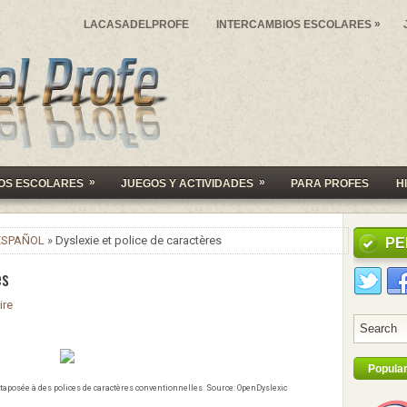
»
LACASADELPROFE
INTERCAMBIOS ESCOLARES
»
»
OS ESCOLARES
JUEGOS Y ACTIVIDADES
PARA PROFES
H
 ESPAÑOL
» Dyslexie et police de caractères
PE
es
ire
Popula
xtaposée à des polices de caractères conventionnelles. Source: OpenDyslexic