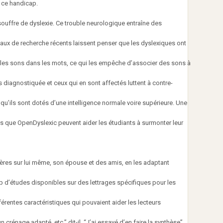
 ce handicap.
ouffre de dyslexie. Ce trouble neurologique entraîne des
travaux de recherche récents laissent penser que les dyslexiques ont
ier les sons dans les mots, ce qui les empêche d’associer des sons à
s diagnostiquée et ceux qui en sont affectés luttent à contre-
s qu’ils sont dotés d’une intelligence normale voire supérieure. Une
ls que OpenDyslexic peuvent aider les étudiants à surmonter leur
ctères sur lui même, son épouse et des amis, en les adaptant
up d’études disponibles sur des lettrages spécifiques pour les
fférentes caractéristiques qui pouvaient aider les lecteurs
 crénage adapté, etc.” dit-il. “J’ai essayé d’en faire la synthèse”.