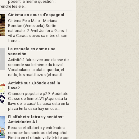
posent la même question :
ndre les élè...
Cinéma en cours d'espagnol
Cinéma Pelo Malo - Mariana
Rondón (Venezuela) Sortie
nationale : 2 Avril Junior a 9 ans. Il
vit à Caracas avec sa mère et son
frère ...
La escuela es como una
vacación
Activité à faire avec une classe de
seconde sur le thème du travail:
Vocabulario: la plata, quedar, el
ruido, los martillazos (el martil...
Activité sur ¿Dónde está la
llave?
Chanson populaire p29- Apúntate-
Classe de 6ème LV1 ¡Aquí está la
llave de la casa! La casa está en la
plaza En la casa hay un cua...
El alfabeto: letras y sonidos-
Actividades A1
Repasa el alfabeto y entrénate a
conocer los sonidos del español.
Pincha en el dibujo y diviértete con